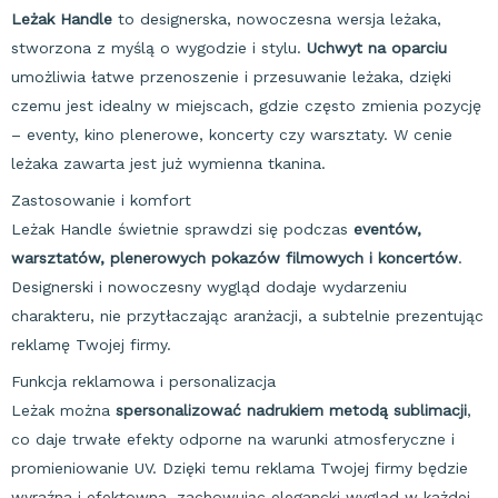
Leżak Handle
to designerska, nowoczesna wersja leżaka,
stworzona z myślą o wygodzie i stylu.
Uchwyt na oparciu
umożliwia łatwe przenoszenie i przesuwanie leżaka, dzięki
czemu jest idealny w miejscach, gdzie często zmienia pozycję
– eventy, kino plenerowe, koncerty czy warsztaty. W cenie
leżaka zawarta jest już wymienna tkanina.
Zastosowanie i komfort
Leżak Handle świetnie sprawdzi się podczas
eventów,
warsztatów, plenerowych pokazów filmowych i koncertów
.
Designerski i nowoczesny wygląd dodaje wydarzeniu
charakteru, nie przytłaczając aranżacji, a subtelnie prezentując
reklamę Twojej firmy.
Funkcja reklamowa i personalizacja
Leżak można
spersonalizować nadrukiem metodą sublimacji
,
co daje trwałe efekty odporne na warunki atmosferyczne i
promieniowanie UV. Dzięki temu reklama Twojej firmy będzie
wyraźna i efektowna, zachowując elegancki wygląd w każdej