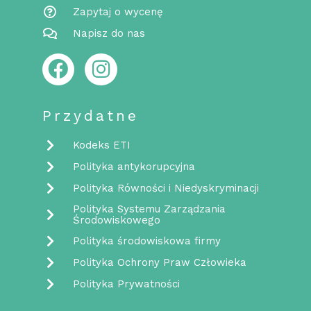
Zapytaj o wycenę
Napisz do nas
F
I
a
n
c
s
Przydatne
e
t
b
a
Kodeks ETI
o
g
Polityka antykorupcyjna
o
r
Polityka Równości i Niedyskryminacji
k
a
Polityka Systemu Zarządzania
m
Środowiskowego
Polityka środowiskowa firmy
Polityka Ochrony Praw Człowieka
Polityka Prywatności