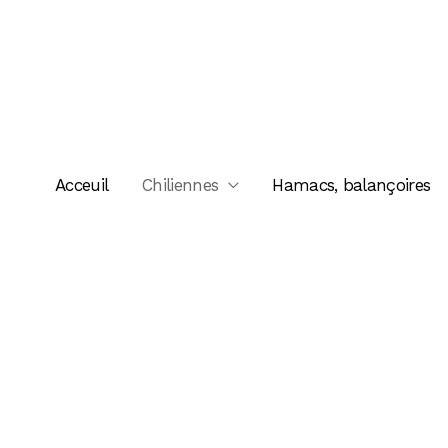
Skip
to
content
Acceuil
Chiliennes
Hamacs, balançoires